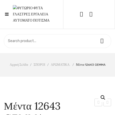
≡
Call Support: 210 6857844
ΑΡΧΙΚΉ
ΚΑΤΆΣΤΗΜΑ
ΣΧΕΤΙΚΆ ΜΕ ΕΜΆΣ
Αρχική Σελίδα
/
ΣΠΟΡΟΙ
/
ΑΡΩΜΑΤΙΚΑ.
/
Μέντα 12643 GEMMA
ΕΠΙΚΟΙΝΩΝΊΑ
Μέντα 12643
12654
12655