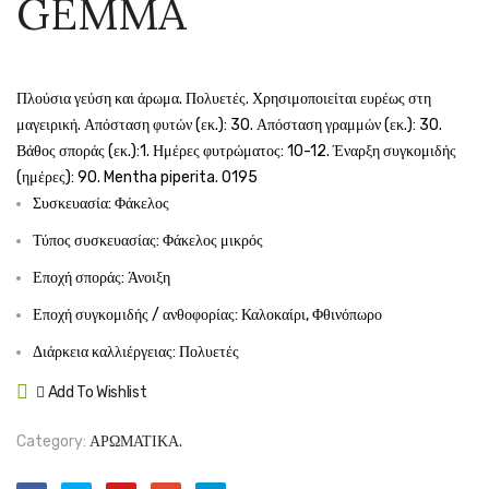
GEMMA
GEMMA
GEMM
Πλούσια γεύση και άρωμα. Πολυετές. Χρησιμοποιείται ευρέως στη
μαγειρική. Απόσταση φυτών (εκ.): 30. Απόσταση γραμμών (εκ.): 30.
Βάθος σποράς (εκ.):1. Ημέρες φυτρώματος: 10-12. Έναρξη συγκομιδής
(ημέρες): 90. Mentha piperita. 0195
Συσκευασία: Φάκελος
Τύπος συσκευασίας: Φάκελος μικρός
Εποχή σποράς: Άνοιξη
Εποχή συγκομιδής / ανθοφορίας: Καλοκαίρι, Φθινόπωρο
Διάρκεια καλλιέργειας: Πολυετές
Add To Wishlist
Compare
Category:
ΑΡΩΜΑΤΙΚΑ.