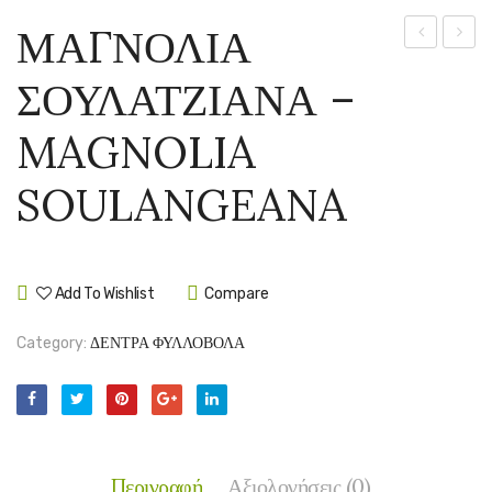
ΜΑΓΝΟΛΙΑ
ΙΝΔΙΚΗ
–
ΣΟΥΛΑΤΖΙΑΝΑ –
–
MELIA
LAGERSTR
AZED
MAGNOLIA
INDICA
SOULANGEANA
Add To Wishlist
Compare
Category:
ΔΕΝΤΡΑ ΦΥΛΛΟΒΟΛΑ
Περιγραφή
Αξιολογήσεις (0)