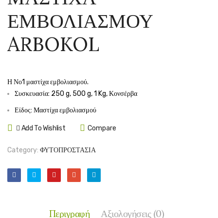
ΔΙΑΒΡΕΧΤ
ΕΜΒΟ
ΕΜΒΟΛΙΑΣΜΟΥ
3
ARBO
ΣΕ 1
250gr
ARBOKOL
ELEAMAX
με
SPRAY
πινέλο
750ml
Η Νο1 μαστίχα εμβολιασμού.
Συσκευασία: 250 g, 500 g, 1 Kg, Κονσέρβα
Είδος: Μαστίχα εμβολιασμού
Add To Wishlist
Compare
Category:
ΦΥΤΟΠΡΟΣΤΑΣΙΑ
Περιγραφή
Αξιολογήσεις (0)