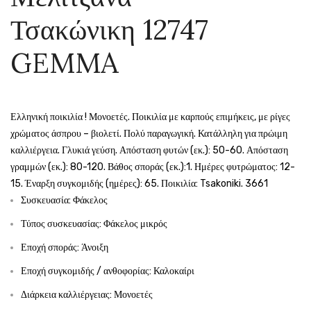
μακριά
φλάσκ
Τσακώνικη 12747
12746
μαύρη
GEMMA
12749
GEMMA
GEMM
Ελληνική ποικιλία ! Μονοετές. Ποικιλία με καρπούς επιμήκεις, με ρίγες
χρώματος άσπρου – βιολετί. Πολύ παραγωγική. Κατάλληλη για πρώιμη
καλλιέργεια. Γλυκιά γεύση. Απόσταση φυτών (εκ.): 50-60. Απόσταση
γραμμών (εκ.): 80-120. Βάθος σποράς (εκ.):1. Ημέρες φυτρώματος: 12-
15. Έναρξη συγκομιδής (ημέρες): 65. Ποικιλία: Tsakoniki. 3661
Συσκευασία: Φάκελος
Τύπος συσκευασίας: Φάκελος μικρός
Εποχή σποράς: Άνοιξη
Εποχή συγκομιδής / ανθοφορίας: Καλοκαίρι
Διάρκεια καλλιέργειας: Μονοετές