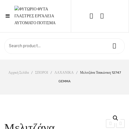
≡
Call Support: 210 6857844
ΑΡΧΙΚΉ
ΚΑΤΆΣΤΗΜΑ
ΣΧΕΤΙΚΆ ΜΕ ΕΜΆΣ
Αρχική Σελίδα
/
ΣΠΟΡΟΙ
/
ΛΑΧΑΝΙΚΑ
/
Μελιτζάνα Τσακώνικη 12747
GEMMA
ΕΠΙΚΟΙΝΩΝΊΑ
Μελιτζάνα