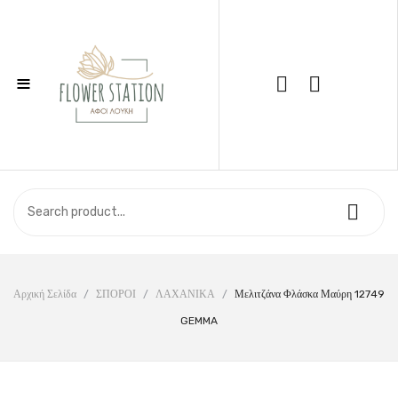
≡
Call Support: 210 6857844
ΑΡΧΙΚΉ
ΚΑΤΆΣΤΗΜΑ
ΣΧΕΤΙΚΆ ΜΕ ΕΜΆΣ
ΕΠΙΚΟΙΝΩΝΊΑ
Αρχική Σελίδα
/
ΣΠΟΡΟΙ
/
ΛΑΧΑΝΙΚΑ
/
Μελιτζάνα Φλάσκα Μαύρη 12749
GEMMA