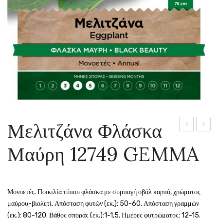
Μελιτζάνα Φλάσκα
τσακώνικη
Πυλαία
Μαύρη 12749 GEMMA
12747
12742
GEMMA
GEMM
Μονοετές. Ποικιλία τύπου φλάσκα με συμπαγή οβάλ καρπό, χρώματος
μαύρου-βιολετί. Απόσταση φυτών (εκ.): 50-60. Απόσταση γραμμών
(εκ.): 80-120. Βάθος σποράς (εκ.):1-1,5. Ημέρες φυτρώματος: 12-15.