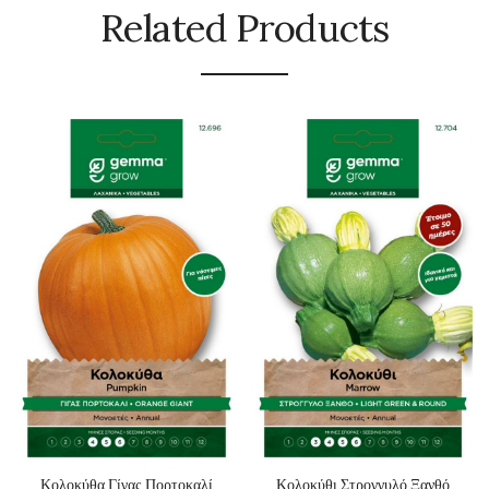
Related Products
Κολοκύθα Γίγας Πορτοκαλί
Κολοκύθι Στρογγυλό Ξανθό