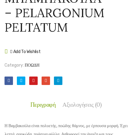
–
–
– PELARGONIUM
PELARGON
PELA
GRANDIFL
Χ
PELTATUM
HORT
Add To Wishlist
Compare
Category:
ΠΟΩΔΗ
Περιγραφή
Αξιολογήσεις (0)
Η Βαμβακούλα είναι πολυετής, ποώδης θάμνος, με έρπουσα μορφή. Έχει
λεπτά, σαρκώδη, πράσινα φύλλα. Ανθοφορεί την άνοιξη και τους