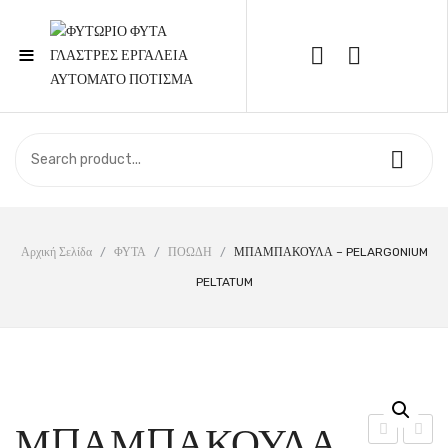
≡
Call Support: 210 6857844
ΑΡΧΙΚΉ
ΚΑΤΆΣΤΗΜΑ
ΣΧΕΤΙΚΆ ΜΕ ΕΜΆΣ
Αρχική Σελίδα
/
ΦΥΤΑ
/
ΠΟΩΔΗ
/
ΜΠΑΜΠΑΚΟΥΛΑ – PELARGONIUM
PELTATUM
ΕΠΙΚΟΙΝΩΝΊΑ
ΜΠΑΜΠΑΚΟΥΛΑ