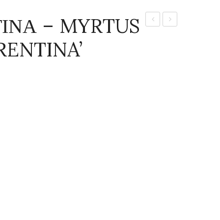
ΙΝΑ – MYRTUS
ΠΑΝΑΣΕ
ΚΟΙΝΗ
RENTINA’
–
–
MYRTUS
MYRTUS
COMMUNIS
COMMUNIS
‘VARIEGATA’