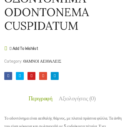
ΤΗΣ
–
ODONTONEMA
ΧΙΛΗΣ
BERB
–
THUN
CUSPIDATUM
MYRTUS
‘ATR
LUMA
Add To Wishlist
Compare
Category:
ΘΑΜΝΟΙ ΑΕΙΘΑΛΕΙΣ
Περιγραφή
Αξιολογήσεις (0)
Το οδοντόνημα είναι αειθαλής θάμνος, με πλατιά πράσινα φύλλα. Τα άνθη
του είναι κόκκινα και σωληνοειδή με 5 ευδιάκριτα πέταλα. Έχει