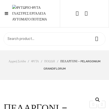
≡
Call Support: 210 6857844
ΑΡΧΙΚΉ
ΚΑΤΆΣΤΗΜΑ
ΣΧΕΤΙΚΆ ΜΕ ΕΜΆΣ
Αρχική Σελίδα
/
ΦΥΤΑ
/
ΠΟΩΔΗ
/
ΠΕΛΑΡΓΟΝΙ – PELARGONIUM
GRANDIFLORUM
ΕΠΙΚΟΙΝΩΝΊΑ
ΠΕΛΑΡΓΟΝΙ –