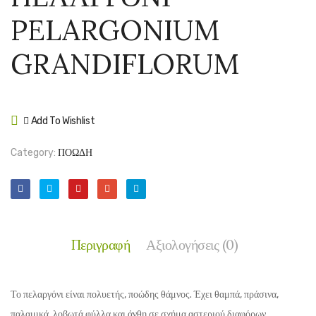
–
–
PELARGONIUM
OENOTHE
PELA
SPECIOSA
PELT
GRANDIFLORUM
‘ROSEA’
Add To Wishlist
Compare
Category:
ΠΟΩΔΗ
Περιγραφή
Αξιολογήσεις (0)
Το πελαργόνι είναι πολυετής, ποώδης θάμνος. Έχει θαμπά, πράσινα,
παλαμικά, λοβωτά φύλλα και άνθη σε σχήμα αστεριού διαφόρων