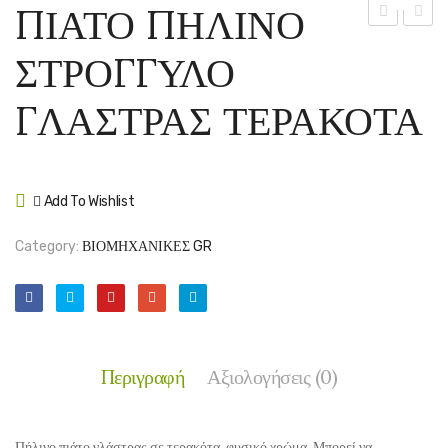
ΠΙΑΤΟ ΠΗΛΙΝΟ
ΠΗΛΙΝΗ
ΠΗΛΙ
ΣΤΡΟΓΓΥΛΟ
ΣΤΡΟΓΓΥΛ
ΣΤΡΟ
ΤΕΤΡΑΓΩΝ
ΓΛΑΣ
ΓΛΑΣΤΡΑΣ ΤΕΡΑΚΟΤΑ
ΡΙΓΑ
ΜΠΕΖ
ΜΠΕΖ
Add To Wishlist
Compare
Category:
ΒΙΟΜΗΧΑΝΙΚΕΣ GR
Περιγραφή
Αξιολογήσεις (0)
Πήλινο πιάτο γλάστρας σε τερακότα, φυσικό χρώμα. Μπορεί να