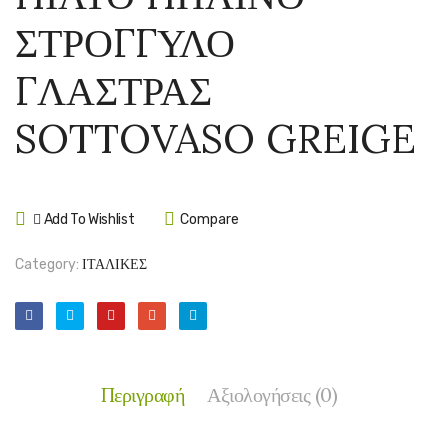
ΠΗΛΙΝΗ
ΠΗΛΙ
ΣΤΡΟΓΓΥΛΟ
CASSETTA
ΣΤΡΟ
LISCIA
ΛΕΚΑ
ΓΛΑΣΤΡΑΣ
C4
SOTTOVASO GREIGE
Add To Wishlist
Compare
Category:
ΙΤΑΛΙΚΕΣ
Περιγραφή
Αξιολογήσεις (0)