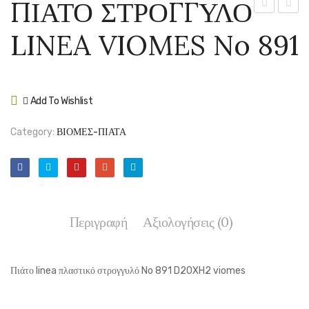
ΠΙΑΤΟ ΣΤΡΟΓΓΥΛΟ
ΣΤΡΟΓΓΥΛ
ΣΤΡΟ
LINEA VIOMES No 891
LINEA
LINEA
VIOMES
VIOM
No
No
890
892
Add To Wishlist
Compare
Category:
ΒΙΟΜΕΣ-ΠΙΑΤΑ
Περιγραφή
Αξιολογήσεις (0)
Πιάτο linea πλαστικό στρογγυλό No 891 D20XH2 viomes