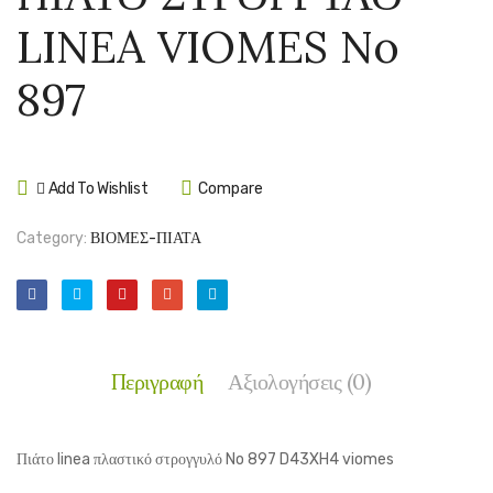
ΣΤΡΟΓΓΥΛ
ΤΕΤΡ
LINEA VIOMES No
LINEA
LINEA
VIOMES
VIOM
897
No
No
896
590
Add To Wishlist
Compare
Category:
ΒΙΟΜΕΣ-ΠΙΑΤΑ
Περιγραφή
Αξιολογήσεις (0)
Πιάτο linea πλαστικό στρογγυλό No 897 D43XH4 viomes