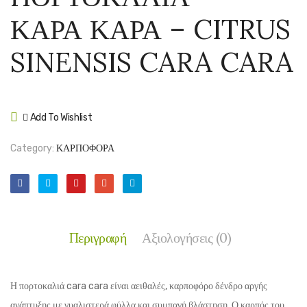
ΒΑΛΕΝΤΣΙ
ΛΕΙΝ
ΚΑΡΑ ΚΑΡΑ – CITRUS
–
ΛΕΙΤ
CITRUS
–
SINENSIS CARA CARA
SINENSIS
CITR
VALENCIA
SINEN
LANE
Add To Wishlist
LATE
Compare
Category:
ΚΑΡΠΟΦΟΡΑ
Περιγραφή
Αξιολογήσεις (0)
Η πορτοκαλιά cara cara είναι αειθαλές, καρποφόρο δένδρο αργής
ανάπτυξης με γυαλιστερά φύλλα και συμπαγή βλάστηση. Ο καρπός του