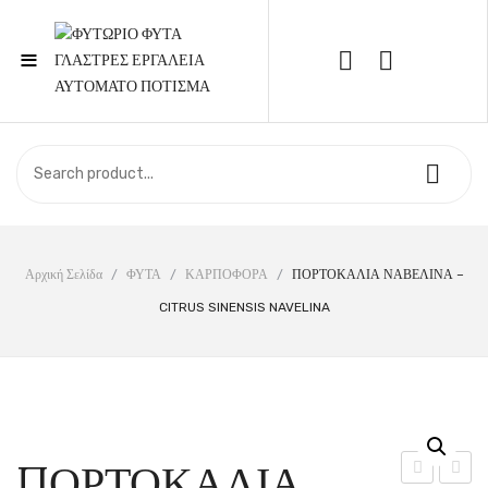
≡
Call Support: 210 6857844
ΑΡΧΙΚΉ
ΚΑΤΆΣΤΗΜΑ
ΣΧΕΤΙΚΆ ΜΕ ΕΜΆΣ
Αρχική Σελίδα
/
ΦΥΤΑ
/
ΚΑΡΠΟΦΟΡΑ
/
ΠΟΡΤΟΚΑΛΙΑ ΝΑΒΕΛΙΝΑ –
CITRUS SINENSIS NAVELINA
ΕΠΙΚΟΙΝΩΝΊΑ
ΠΟΡΤΟΚΑΛΙΑ