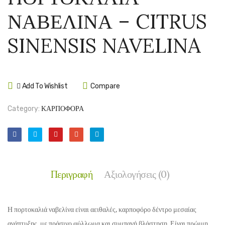
ΛΕΙΝ
ΝΤΟΛ
ΝΑΒΕΛΙΝΑ – CITRUS
ΛΕΙΤ
–
–
CITR
SINENSIS NAVELINA
CITRUS
SINEN
SINENSIS
DOLT
LANE
Add To Wishlist
Compare
LATE
Category:
ΚΑΡΠΟΦΟΡΑ
Περιγραφή
Αξιολογήσεις (0)
Η πορτοκαλιά ναβελίνα είναι αειθαλές, καρποφόρο δέντρο μεσαίας
ανάπτυξης, με πράσινο φύλλωμα και συμπαγή βλάστηση. Είναι πρώιμη