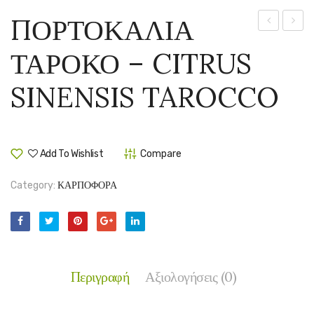
ΠΟΡΤΟΚΑΛΙΑ
ΣΑΛΟΥΣΤΙ
ΕΝΚΟ
ΤΑΡΟΚΟ – CITRUS
–
–
CITRUS
CITR
SINENSIS TAROCCO
SINENSIS
RETI
SALUSTIA
ENCO
Add To Wishlist
Compare
Category:
ΚΑΡΠΟΦΟΡΑ
Περιγραφή
Αξιολογήσεις (0)