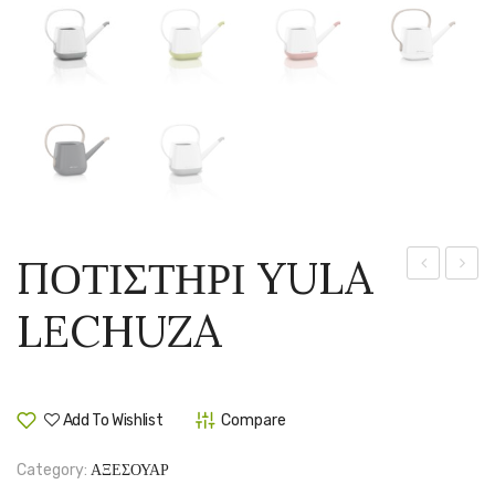
ΠΟΤΙΣΤΗΡΙ YULA
60
ΜΠΑΛ
LECHUZA
ΓΛΑΣΤΡΑ
LECH
ΑΥΤΟΠΟΤ
LECHUZA
Add To Wishlist
Compare
Category:
ΑΞΕΣΟΥΑΡ