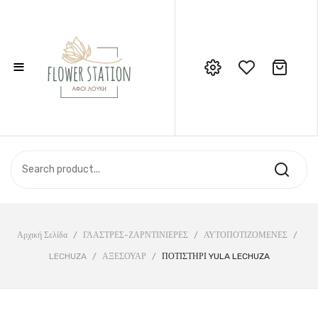
≡
No products in the cart.
Call Support: 210 6857844
ΑΡΧΙΚΉ
ΚΑΤΆΣΤΗΜΑ
ΣΧΕΤΙΚΆ ΜΕ ΕΜΆΣ
ΕΠΙΚΟΙΝΩΝΊΑ
Αρχική Σελίδα
/
ΓΛΑΣΤΡΕΣ-ΖΑΡΝΤΙΝΙΕΡΕΣ
/
ΑΥΤΟΠΟΤΙΖΟΜΕΝΕΣ
/
LECHUZA
/
ΑΞΕΣΟΥΑΡ
/
ΠΟΤΙΣΤΗΡΙ YULA LECHUZA