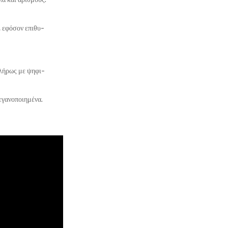
 εφόσον επιθυ-
πλήρως με ψηφι-
εγανοποιημένα.