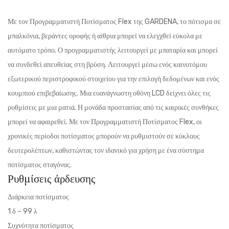
Με τον Προγραμματιστή Ποτίσματος Flex της GARDENA, το πότισμα σε
μπαλκόνια, βεράντες οροφής ή αίθρια μπορεί να ελεγχθεί εύκολα με
αυτόματο τρόπο. Ο προγραμματιστής λειτουργεί με μπαταρία και μπορεί
να συνδεθεί απευθείας στη βρύση. Λειτουργεί μέσω ενός καινοτόμου
εξωτερικού περιστροφικού στοιχείου για την επιλογή δεδομένων και ενός
κουμπιού επιβεβαίωσης. Μια ευανάγνωστη οθόνη LCD δείχνει όλες τις
ρυθμίσεις με μια ματιά. Η μονάδα προστασίας από τις καιρικές συνθήκες
μπορεί να αφαιρεθεί. Με τον Προγραμματιστή Ποτίσματος Flex, οι
χρονικές περίοδοι ποτίσματος μπορούν να ρυθμιστούν σε κύκλους
δευτερολέπτων, καθιστώντας τον ιδανικό για χρήση με ένα σύστημα
ποτίσματος σταγόνας.
Ρυθμίσεις άρδευσης
Διάρκεια ποτίσματος
1 δ – 99 λ
Συχνότητα ποτίσματος