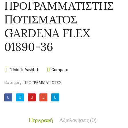
ΠΡΟΓΡΑΜΜΑΤΙΣΤΗΣ
IONIAN
ΠΟΤΙ
PLASTONA
GARD
ΠΟΤΙΣΜΑΤΟΣ
No
SELE
137
01891
GARDENA FLEX
36
01890-36
Add To Wishlist
Compare
Category:
ΠΡΟΓΡΑΜΜΑΤΙΣΤΕΣ
Περιγραφή
Αξιολογήσεις (0)