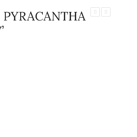
 PYRACANTHA
–
–
’
PRUNUS
RHAMNUS
LAUROCERASUS
ALATERNUS
SHRUB