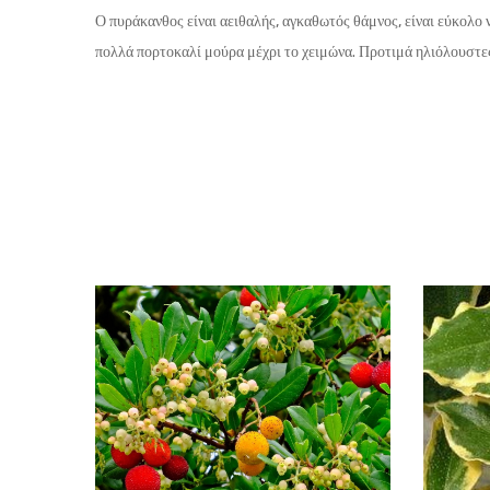
Ο πυράκανθος είναι αειθαλής, αγκαθωτός θάμνος, είναι εύκολο 
πολλά πορτοκαλί μούρα μέχρι το χειμώνα. Προτιμά ηλιόλουστες θ