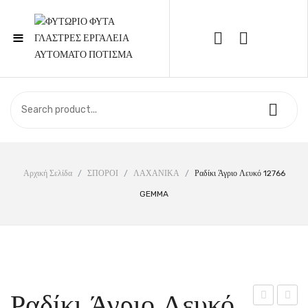
≡
Call Support: 210 6857844
ΑΡΧΙΚΉ
ΚΑΤΆΣΤΗΜΑ
ΣΧΕΤΙΚΆ ΜΕ ΕΜΆΣ
Αρχική Σελίδα
/
ΣΠΟΡΟΙ
/
ΛΑΧΑΝΙΚΑ
/
Ραδίκι Άγριο Λευκό 12766
GEMMA
ΕΠΙΚΟΙΝΩΝΊΑ
Ραδίκι Άγριο Λευκό