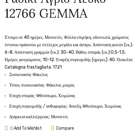
άγριο
άγριο
12766 GEMMA
κόκκινο
πλατύ
σγουρό
πικρό
12769
σγουρ
Έτοιμο σε 40 ημέρες. Μονοετές. Φύλλα επιμήκη, οδοντωτά, χρώματος
GEMMA
12768
έντονου πράσινου με στέλεχος μεγάλο και άσπρο. Απόσταση φυτών (εκ.):
GEMM
6-8. Απόσταση γραμμών (εκ.): 30-40. Βάθος σποράς (εκ.):0,5-1,5.
Ημέρες φυτρώματος: 10-12. Έναρξη συγκομιδής (ημέρες): 40. Ποικιλία:
Catalogna frastagliata. 1721
Συσκευασία: Φάκελος
Τύπος συσκευασίας: Φάκελος μικρός
Εποχή σποράς: Φθινόπωρο, Χειμώνας
Εποχή συγκομιδής / ανθοφορίας: Άνοιξη, Φθινόπωρο, Χειμώνας
Διάρκεια καλλιέργειας: Μονοετές
Add To Wishlist
Compare