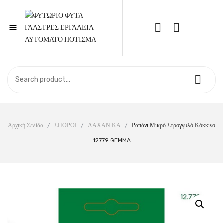
≡
Call Support: 210 6857844
ΑΡΧΙΚΉ
ΚΑΤΆΣΤΗΜΑ
ΣΧΕΤΙΚΆ ΜΕ ΕΜΆΣ
Αρχική Σελίδα
/
ΣΠΟΡΟΙ
/
ΛΑΧΑΝΙΚΑ
/
Ραπάνι Μικρό Στρογγυλό Κόκκινο
12779 GEMMA
ΕΠΙΚΟΙΝΩΝΊΑ