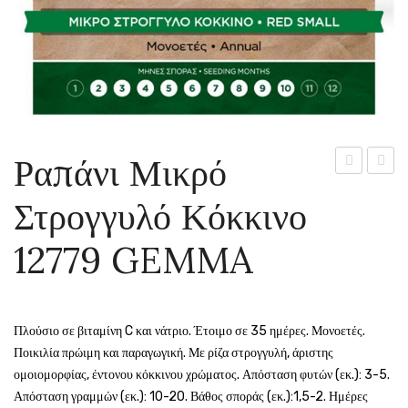
Ραπάνι Μικρό
γίγας
(γογγύ
Στρογγυλό Κόκκινο
κόκκινο
δίχρωμ
12778
12780
12779 GEMMA
GEMMA
GEMM
Πλούσιο σε βιταμίνη C και νάτριο. Έτοιμο σε 35 ημέρες. Μονοετές.
Ποικιλία πρώιμη και παραγωγική. Με ρίζα στρογγυλή, άριστης
ομοιομορφίας, έντονου κόκκινου χρώματος. Απόσταση φυτών (εκ.): 3-5.
Απόσταση γραμμών (εκ.): 10-20. Βάθος σποράς (εκ.):1,5-2. Ημέρες