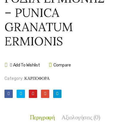
–
WOND
– PUNICA
CORNUS
–
MAS
PUNI
GRANATUM
GRAN
WOND
ERMIONIS
Add To Wishlist
Compare
Category:
ΚΑΡΠΟΦΟΡΑ
Περιγραφή
Αξιολογήσεις (0)