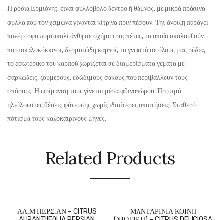
Η ροδιά Ερμιόνης, είναι φυλλοβόλο δέντρο ή θάμνος, με μικρά πράσινα
φύλλα που τον χειμώνα γίνονται κίτρινα πριν πέσουν. Την άνοιξη παράγει
πανέμορφα πορτοκαλί άνθη σε σχήμα τρομπέτας, τα οποία ακολουθούν
πορτοκαλοκόκκινοι, δερματώδη καρποί, τα γνωστά σε όλους μας ρόδια,
το εσωτερικό του καρπού χωρίζεται σε διαμερίσματα γεμάτα με
σαρκώδεις, ζουμερούς, εδώδιμους σάκους που περιβάλλουν τους
σπόρους. Η ωρίμανση τους γίνεται μέσα φθινοπώρου. Προτιμά
ηλιόλουστες θέσεις φύτευσης χωρίς ιδιαίτερες απαιτήσεις. Σταθερό
πότισμα τους καλοκαιρινούς μήνες.
Related Products
ΛΑΙΜ ΠΕΡΣΙΑΝ – CITRUS
ΜΑΝΤΑΡΙΝΙΑ ΚΟΙΝΗ
AURANTIIFOLIA PERSIAN
(ΧΙΩΤΙΚΗ) – CITRUS DELICIOSA