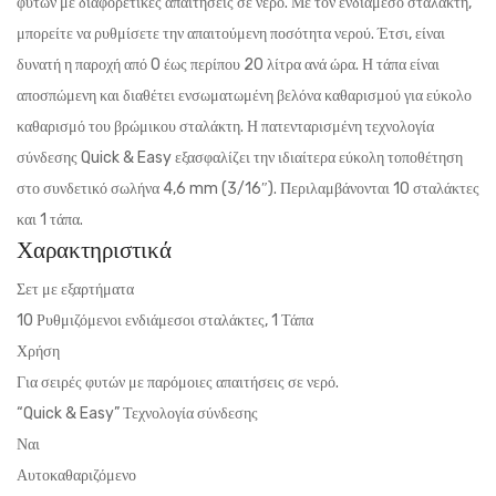
φυτών με διαφορετικές απαιτήσεις σε νερό. Με τον ενδιάμεσο σταλάκτη,
μπορείτε να ρυθμίσετε την απαιτούμενη ποσότητα νερού. Έτσι, είναι
δυνατή η παροχή από 0 έως περίπου 20 λίτρα ανά ώρα. Η τάπα είναι
αποσπώμενη και διαθέτει ενσωματωμένη βελόνα καθαρισμού για εύκολο
καθαρισμό του βρώμικου σταλάκτη. Η πατενταρισμένη τεχνολογία
σύνδεσης Quick & Easy εξασφαλίζει την ιδιαίτερα εύκολη τοποθέτηση
στο συνδετικό σωλήνα 4,6 mm (3/16″). Περιλαμβάνονται 10 σταλάκτες
και 1 τάπα.
Χαρακτηριστικά
Σετ με εξαρτήματα
10 Ρυθμιζόμενοι ενδιάμεσοι σταλάκτες, 1 Τάπα
Χρήση
Για σειρές φυτών με παρόμοιες απαιτήσεις σε νερό.
“Quick & Easy” Τεχνολογία σύνδεσης
Ναι
Αυτοκαθαριζόμενο