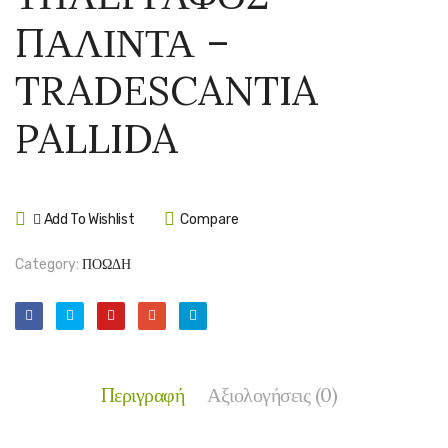
ΝΑΝΟΥΚ
–
ΠΑΛΙΝΤΑ –
–
TULB
TRADESCA
VIOL
TRADESCANTIA
NANOUK
PALLIDA
Add To Wishlist
Compare
Category:
ΠΟΩΔΗ
Περιγραφή
Αξιολογήσεις (0)