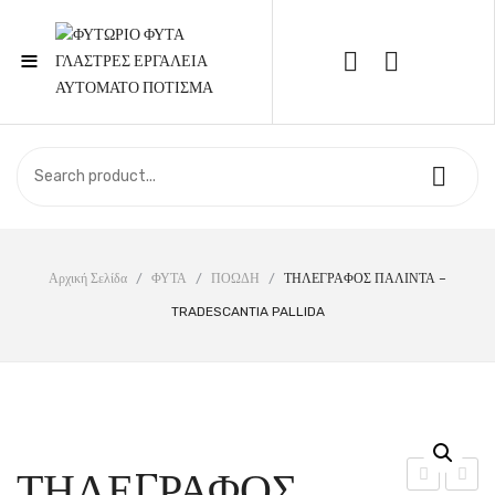
≡
Call Support: 210 6857844
ΑΡΧΙΚΉ
ΚΑΤΆΣΤΗΜΑ
ΣΧΕΤΙΚΆ ΜΕ ΕΜΆΣ
Αρχική Σελίδα
/
ΦΥΤΑ
/
ΠΟΩΔΗ
/
ΤΗΛΕΓΡΑΦΟΣ ΠΑΛΙΝΤΑ –
TRADESCANTIA PALLIDA
ΕΠΙΚΟΙΝΩΝΊΑ
ΤΗΛΕΓΡΑΦΟΣ