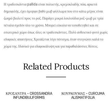
Η τραδεσκάντια pallida είναι πολυετής, κρεμοκλαδής πόα, αρκετά
δημοφιλής, έχει όμορφο βαθύ μωβ φύλλωμα που στο κάτω μέρος είναι
ζωηρό βιολετί προς το ροζ. Παράγει μικρά λουλούδια ροζ-μωβ με τρία
πέταλα σχεδόν όλο το χρόνο. Μπορεί εύκολα να τοποθετηθεί και σε
εσωτερικό χώρο όπως όλες οι τραδεσκάντιες. Πολύ ανθεκτικό φυτό χωρίς
εδαφικές απαιτήσεις Χρειάζεται λίγο πότισμα, όταν στεγνώνει καλά το
χώμα της. Ιδανικό για εδαφοκάλυψη και για παραθαλάσσιες θέσεις.
Related Products
ΚΡΟΣΑΝΤΡΑ – CROSSANDRA
ΚΟΥΡΚΟΥΜΑΣ – CURCUMA
INFUNDIBULIFORMIS
ALISMATIFOLIA