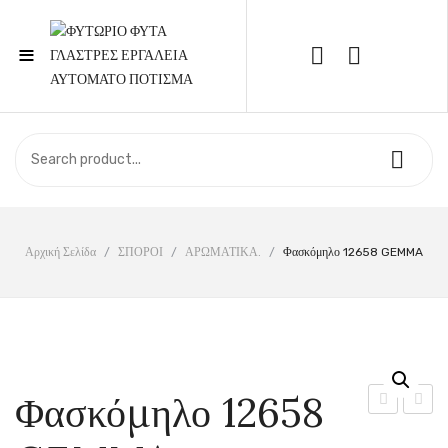
≡
Call Support: 210 6857844
ΑΡΧΙΚΉ
ΚΑΤΆΣΤΗΜΑ
ΣΧΕΤΙΚΆ ΜΕ ΕΜΆΣ
Αρχική Σελίδα
/
ΣΠΟΡΟΙ
/
ΑΡΩΜΑΤΙΚΑ.
/
Φασκόμηλο 12658 GEMMA
ΕΠΙΚΟΙΝΩΝΊΑ
Φασκόμηλο 12658
12650
12659