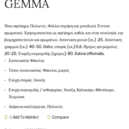
GEMMA
GEMMA
GEMM
Ήπιο αφέψημα. Πολυετές. Φύλλα επιμήκη και χνουδωτά. Έντονα
αρωματικό. Χρησιμοποιείται ως αφέψημα, καθώς και στην οινολογία, την
βιομηχανία ποτών και αρωμάτων. Απόσταση φυτών (εκ.): 25. Απόσταση
γραμμών (εκ.): 40-50. Βάθος σποράς (εκ.):0,6. Ημέρες φυτρώματος:
20-25. Έναρξη συγκομιδής (ημέρες): 80. Salvia officinalis.
Συσκευασία: Φάκελος
Τύπος συσκευασίας: Φάκελος μικρός
Εποχή σποράς: Άνοιξη
Εποχή συγκομιδής / ανθοφορίας: Άνοιξη, Καλοκαίρι, Φθινόπωρο,
Χειμώνας
Διάρκεια καλλιέργειας: Πολυετές
Add To Wishlist
Compare