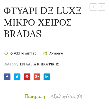
ΦΤΥΑΡΙ DE LUXE
ΜΕΤΑΛΛΙ
DE
ΜΙΚΡΟ ΧΕΙΡΟΣ
ΤΕΤΡΑΓΩΝ
LUXE
ΜΑΣΙΦ
ΜΙΚΡ
BRADAS
ΧΕΙΡ
BRAD
Add To Wishlist
Compare
Category:
ΕΡΓΑΛΕΙΑ ΚΗΠΟΥΡΙΚΗΣ
Περιγραφή
Αξιολογήσεις (0)