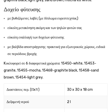
graphite black, light grey, sand brown, mocha και white.
Δοχείο φύτευσης
με βυθιζόμενες λαβές (με δίπλωμα ευρεσιτεχνίας)
εύκολη μετακίνηση ακόμη και των ψηλών φυτών σας
εύκολη εναλλαγή των δοχείων φύτευσης
με βαλβίδα αποστράγγισης: πρακτική για εξωτερικούς χώρους, ειδικά
σε περιόδους βροχής
Kυκλοφορεί σε 6 διαφορετικά χρώματα: 15450-white, 15453-
granite, 15455-mocha, 15468-graphite black, 15458-sand
brown, 15454-light grey.
Διαστάσεις περ. (ΠxΥ)
30 x 30 x 18 cm
Δεξαμενή νερού
2 l