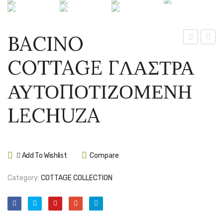
BACINO
COTTAGE
COTT
COTTAGE ΓΛΑΣΤΡΑ
40
23
ΓΛΑΣΤΡΑ
ΓΛΑΣ
ΑΥΤΟΠΟΤΙΖΟΜΕΝΗ
ΑΥΤΟΠΟΤ
ΑΥΤΟ
LECHUZA
LECH
LECHUZA
Add To Wishlist
Compare
Category:
COTTAGE COLLECTION