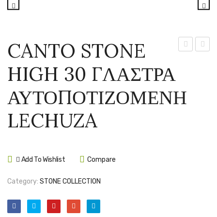
CANTO STONE
STONE
STON
HIGH 30 ΓΛΑΣΤΡΑ
LOW
HIGH
40
40
ΑΥΤΟΠΟΤΙΖΟΜΕΝΗ
ΓΛΑΣΤΡΑ
ΓΛΑΣ
ΑΥΤΟΠΟΤ
ΑΥΤΟ
LECHUZA
LECHUZA
LECH
Add To Wishlist
Compare
Category:
STONE COLLECTION