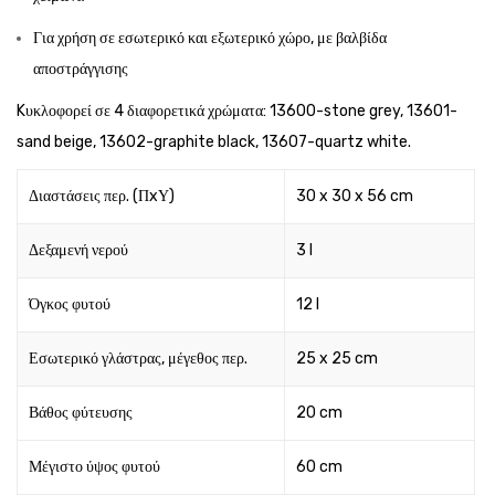
Για χρήση σε εσωτερικό και εξωτερικό χώρο, με βαλβίδα
αποστράγγισης
Kυκλοφορεί σε 4 διαφορετικά χρώματα: 13600-stone grey, 13601-
sand beige, 13602-graphite black, 13607-quartz white.
Διαστάσεις περ. (ΠxΥ)
30 x 30 x 56 cm
Δεξαμενή νερού
3 l
Όγκος φυτού
12 l
Εσωτερικό γλάστρας, μέγεθος περ.
25 x 25 cm
Βάθος φύτευσης
20 cm
Μέγιστο ύψος φυτού
60 cm