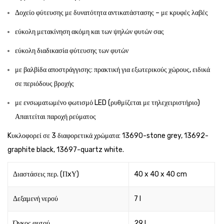
Δοχείο φύτευσης με δυνατότητα αντικατάστασης – με κρυφές λαβές
εύκολη μετακίνηση ακόμη και των ψηλών φυτών σας
εύκολη διαδικασία φύτευσης των φυτών
με βαλβίδα αποστράγγισης: πρακτική για εξωτερικούς χώρους, ειδικά
σε περιόδους βροχής
με ενσωματωμένο φωτισμό LED (ρυθμίζεται με τηλεχειριστήριο)
Απαιτείται παροχή ρεύματος
Kυκλοφορεί σε 3 διαφορετικά χρώματα: 13690-stone grey, 13692-
graphite black, 13697-quartz white.
Διαστάσεις περ. (ΠxΥ)
40 x 40 x 40 cm
Δεξαμενή νερού
7 l
Όγκος φυτού
29 l