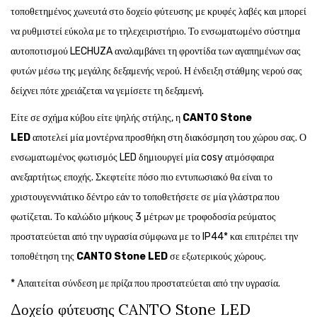
τοποθετημένος χωνευτά στο δοχείο φύτευσης με κρυφές λαβές και μπορεί
να ρυθμιστεί εύκολα με το τηλεχειριστήριο. Το ενσωματωμένο σύστημα
αυτοποτισμού LECHUZA αναλαμβάνει τη φροντίδα των αγαπημένων σας
φυτών μέσω της μεγάλης δεξαμενής νερού. Η ένδειξη στάθμης νερού σας
δείχνει πότε χρειάζεται να γεμίσετε τη δεξαμενή.
Είτε σε σχήμα κύβου είτε ψηλής στήλης, η
CANTO Stone
LED
αποτελεί μία μοντέρνα προσθήκη στη διακόσμηση του χώρου σας. Ο
ενσωματωμένος φωτισμός LED δημιουργεί μία cosy ατμόσφαιρα
ανεξαρτήτως εποχής. Σκεφτείτε πόσο πιο εντυπωσιακό θα είναι το
χριστουγεννιάτικο δέντρο εάν το τοποθετήσετε σε μία γλάστρα που
φωτίζεται. Το καλώδιο μήκους 3 μέτρων με τροφοδοσία ρεύματος
προστατεύεται από την υγρασία σύμφωνα με το IP44* και επιτρέπει την
τοποθέτηση της
CANTO Stone LED
σε εξωτερικούς χώρους.
* Απαιτείται σύνδεση με πρίζα που προστατεύεται από την υγρασία.
Δοχείο φύτευσης CANTO Stone LED