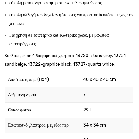
εύκολη μετακίνηση ακόμη και των ψηλών φυτών σας
εύκολη αλλαγή των δοχείων φύτευσης για προστασία από το ψύχος τον
χειμώνα
Για χρήση σε εσωτερικό και εξωτερικό χώρο, με βαλβίδα
αποστράγγισης
Kυκλοφορεί σε 4 διαφορετικά χρώματα: 13720-stone grey, 13721-
sand beige, 13722-graphite black, 13727-quartz white.
Διαστάσεις περ. (ΠxΥ)
40 x 40 x 40 cm
Δεξαμενή νερού
7 l
Όγκος φυτού
29 l
Εσωτερικό γλάστρας, μέγεθος περ.
34 x 34 cm