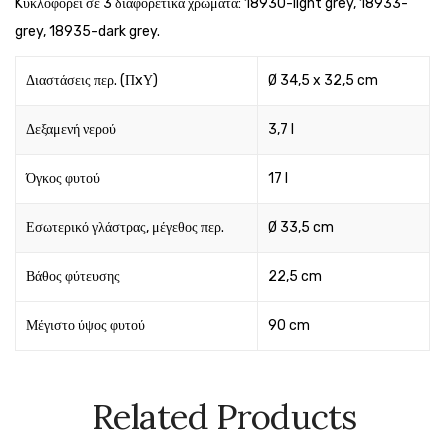
Kυκλοφορεί σε 3 διαφορετικά χρώματα: 18930-light grey, 18933-
grey, 18935-dark grey.
Διαστάσεις περ. (ΠxΥ)
Ø 34,5 x 32,5 cm
Δεξαμενή νερού
3,7 l
Όγκος φυτού
17 l
Εσωτερικό γλάστρας, μέγεθος περ.
Ø 33,5 cm
Βάθος φύτευσης
22,5 cm
Μέγιστο ύψος φυτού
90 cm
Related Products