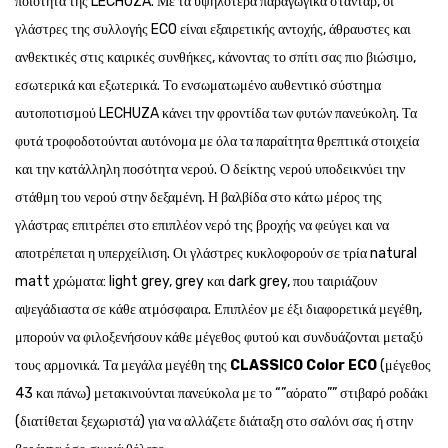
ποιότητα της LECHUZA. Με τα υψηλότερα παραγωγικά στάνταρ, οι
γλάστρες της συλλογής ECO είναι εξαιρετικής αντοχής, άθραυστες και
ανθεκτικές στις καιρικές συνθήκες, κάνοντας το σπίτι σας πιο βιώσιμο,
εσωτερικά και εξωτερικά. Το ενσωματωμένο αυθεντικό σύστημα
αυτοποτισμού LECHUZA κάνει την φροντίδα των φυτών πανεύκολη. Τα
φυτά τροφοδοτούνται αυτόνομα με όλα τα παραίτητα θρεπτικά στοιχεία
και την κατάλληλη ποσότητα νερού. Ο δείκτης νερού υποδεικνύει την
στάθμη του νερού στην δεξαμένη. Η βαλβίδα στο κάτω μέρος της
γλάστρας επιτρέπει στο επιπλέον νερό της βροχής να φεύγει και να
αποτρέπεται η υπερχείλιση. Οι γλάστρες κυκλοφορούν σε τρία natural
matt χρώματα: light grey, grey και dark grey, που ταιριάζουν
αψεγάδιαστα σε κάθε ατμόσφαιρα. Επιπλέον με έξι διαφορετικά μεγέθη,
μπορούν να φιλοξενήσουν κάθε μέγεθος φυτού και συνδυάζονται μεταξύ
τους αρμονικά. Τα μεγάλα μεγέθη της
CLASSICO Color ECO
(μέγεθος
43 και πάνω) μετακινούνται πανεύκολα με το “”αόρατο”” στιβαρό ροδάκι
(διατίθεται ξεχωριστά) για να αλλάζετε διάταξη στο σαλόνι σας ή στην