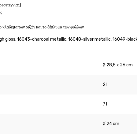
ρεσιτεχνίας)
ας
το κλάδεμα των ριζών και το ξέπλυμα των φύλλων
igh gloss, 16043-charcoal metallic, 16048-silver metallic, 16049-blac
Ø 28,5 x 26 cm
2 l
7 l
Ø 24 cm