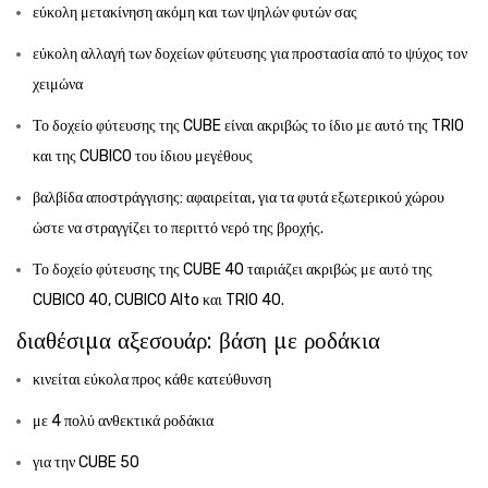
εύκολη μετακίνηση ακόμη και των ψηλών φυτών σας
εύκολη αλλαγή των δοχείων φύτευσης για προστασία από το ψύχος τον
χειμώνα
Το δοχείο φύτευσης της CUBE είναι ακριβώς το ίδιο με αυτό της TRIO
και της CUBICO του ίδιου μεγέθους
βαλβίδα αποστράγγισης: αφαιρείται, για τα φυτά εξωτερικού χώρου
ώστε να στραγγίζει το περιττό νερό της βροχής.
Το δοχείο φύτευσης της CUBE 40 ταιριάζει ακριβώς με αυτό της
CUBICO 40, CUBICO Alto και TRIO 40.
διαθέσιμα αξεσουάρ: βάση με ροδάκια
κινείται εύκολα προς κάθε κατεύθυνση
με 4 πολύ ανθεκτικά ροδάκια
για την CUBE 50