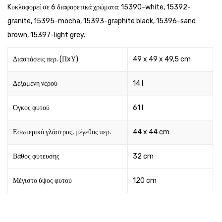
Kυκλοφορεί σε 6 διαφορετικά χρώματα: 15390-white, 15392-
granite, 15395-mocha, 15393-graphite black, 15396-sand
brown, 15397-light grey.
Διαστάσεις περ. (ΠxΥ)
49 x 49 x 49,5 cm
Δεξαμενή νερού
14 l
Όγκος φυτού
61 l
Εσωτερικό γλάστρας, μέγεθος περ.
44 x 44 cm
Βάθος φύτευσης
32 cm
Μέγιστο ύψος φυτού
120 cm