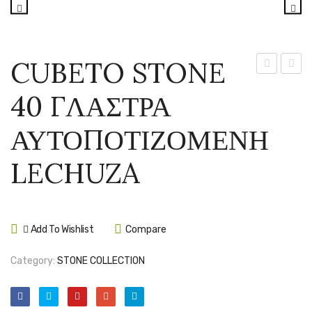
CUBETO STONE
STONE
STON
40 ΓΛΑΣΤΡΑ
30
LED
ΓΛΑΣΤΡΑ
HIGH
ΑΥΤΟΠΟΤΙΖΟΜΕΝΗ
ΑΥΤΟΠΟΤ
40
LECHUZA
ΓΛΑΣ
LECHUZA
ΑΥΤΟ
LECH
Add To Wishlist
Compare
Category:
STONE COLLECTION