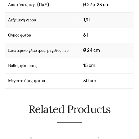
Διαστάσεις περ. (ΠxΥ)
Ø 27 x 23 cm
Δεξαμενή νερού
1,9 l
Όγκος φυτού
6 l
Εσωτερικό γλάστρας, μέγεθος περ.
Ø 24 cm
Βάθος φύτευσης
15 cm
Μέγιστο ύψος φυτού
30 cm
Related Products